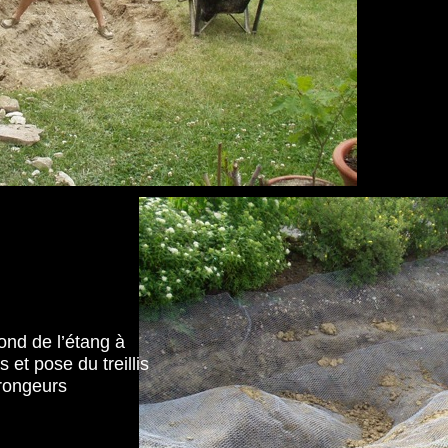
ond de l’étang à
 et pose du treillis
-rongeurs